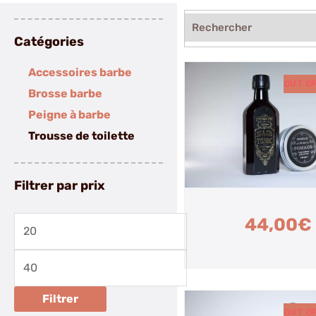
Catégories
Accessoires barbe
OUT O
Brosse barbe
Peigne à barbe
Trousse de toilette
Filtrer par prix
44,00
€
Prix
Prix
min
max
Filtrer
OUT O