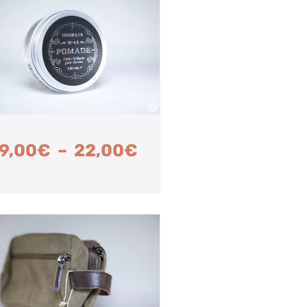
9,00
€
–
22,00
€
Plage
de
prix :
9,00€
à
22,00€