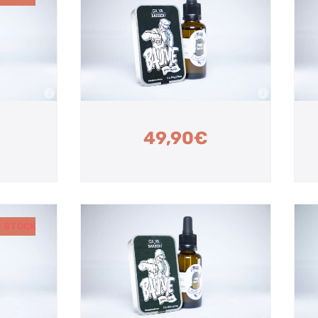
49,90
€
F STOCK