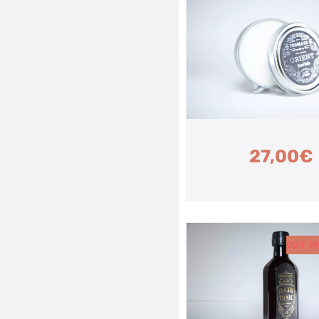
27,00
€
OUT O