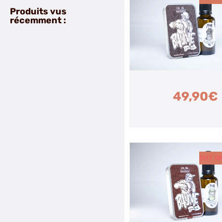
Produits vus
récemment :
49,90
€
OUT O