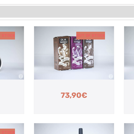
F STOCK
OUT OF STOCK
73,90
€
F STOCK