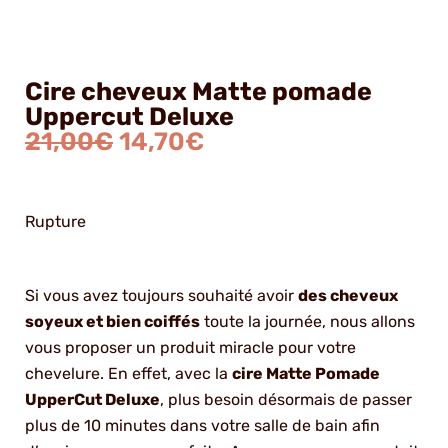
Cire cheveux Matte pomade
Uppercut Deluxe
21,00
€
14,70
€
Le
Le
prix
prix
initial
actuel
Rupture
était :
est :
21,00€.
14,70€.
Si vous avez toujours souhaité avoir
des cheveux
soyeux et bien coiffés
toute la journée, nous allons
vous proposer un produit miracle pour votre
chevelure. En effet, avec la
cire Matte Pomade
UpperCut Deluxe
, plus besoin désormais de passer
plus de 10 minutes dans votre salle de bain afin