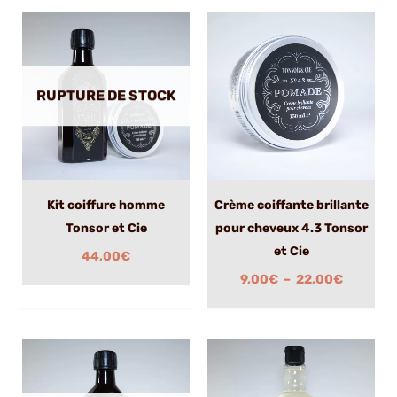
Plage
de
prix :
9,00€
à
RUPTURE DE STOCK
22,00€
Kit coiffure homme
Crème coiffante brillante
Tonsor et Cie
pour cheveux 4.3 Tonsor
et Cie
44,00
€
9,00
€
–
22,00
€
Plage
de
prix :
8,90€