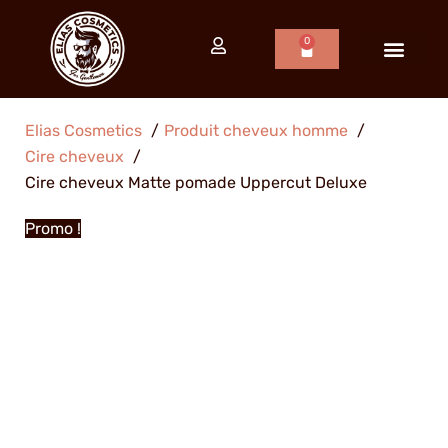
Aller
au
0
Panier
contenu
PRODUITS BARBE
PRODUITS CHEVEUX
PRODUITS RASAGE
Elias Cosmetics
Produit cheveux homme
Cire cheveux
Cire cheveux Matte pomade Uppercut Deluxe
Promo !