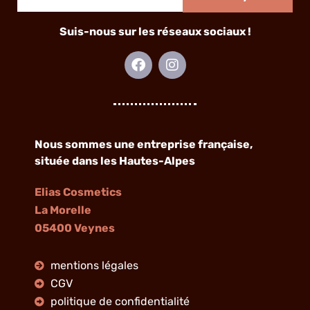
mail
Suis-nous sur les réseaux sociaux !
F
I
a
n
c
s
e
t
b
a
o
g
o
r
Nous sommes une entreprise française,
k
a
située dans les Hautes-Alpes
m
Elias Cosmetics
La Morelle
05400 Veynes
mentions légales
CGV
politique de confidentialité