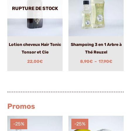
à
RUPTURE DE STOCK
17,90€
Lotion cheveux Hair Tonic
Shampoing 3 en 1 Arbre à
Tonsor et Cie
Thé Reuzel
22,00
€
8,90
€
–
17,90
€
Promos
Le
Le
Le
Le
prix
prix
prix
prix
-25%
-25%
initial
actuel
initial
actuel