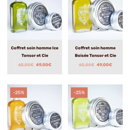
était :
est :
était :
est :
65,00€.
49,00€.
65,00€.
49,00€.
Coffret soin homme Ice
Coffret soin homme
Tonsor et Cie
Boisée Tonsor et Cie
65,00
€
49,00
€
65,00
€
49,00
€
Le
Le
Le
Le
prix
prix
prix
prix
-25%
-25%
initial
actuel
initial
actuel
était :
est :
était :
est :
65,00€.
49,00€.
65,00€.
49,00€.