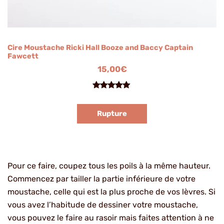
Cire Moustache Ricki Hall Booze and Baccy Captain
Fawcett
15,00
€
Noté
2
5.00
sur 5
Rupture
basé sur
notations
client
Pour ce faire, coupez tous les poils à la même hauteur.
Commencez par tailler la partie inférieure de votre
moustache, celle qui est la plus proche de vos lèvres. Si
vous avez l’habitude de dessiner votre moustache,
vous pouvez le faire au rasoir mais faites attention à ne