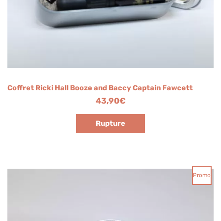
Coffret Ricki Hall Booze and Baccy Captain Fawcett
43,90
€
Rupture
Le
Le
Pro
Promo
prix
prix
En
initial
actuel
était :
est :
Pro
24,00€.
18,00€.