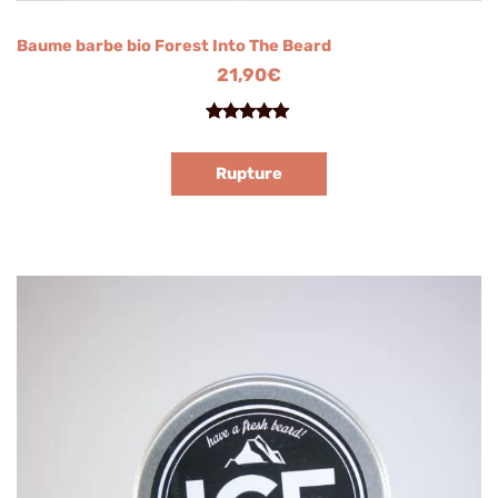
Baume barbe bio Forest Into The Beard
21,90
€
Noté
2
5.00
sur 5
Rupture
basé sur
notations
client