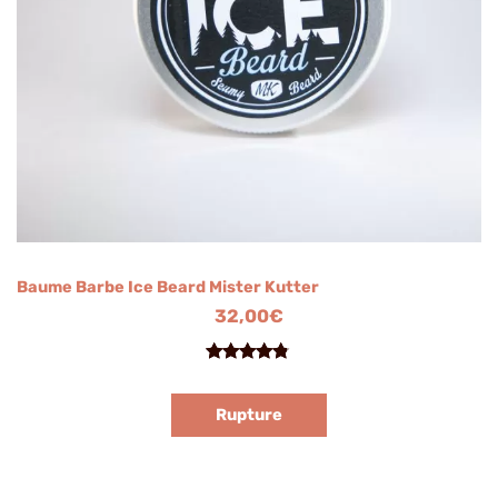
Baume Barbe Ice Beard Mister Kutter
32,00
€
Noté
3
4.67
sur 5
Rupture
basé
sur
notations