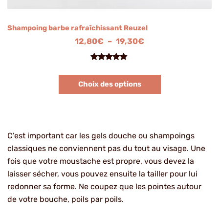
Shampoing barbe rafraîchissant Reuzel
12,80
€
–
19,30
€
Noté
3
5.00
sur 5
Choix des options
basé sur
notations
client
C’est important car les gels douche ou shampoings
classiques ne conviennent pas du tout au visage. Une
fois que votre moustache est propre, vous devez la
laisser sécher, vous pouvez ensuite la tailler pour lui
redonner sa forme. Ne coupez que les pointes autour
de votre bouche, poils par poils.