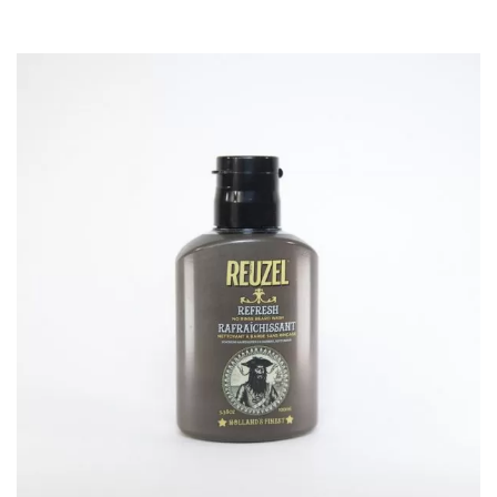
client
Plage
de
prix :
12,80€
à
19,30€