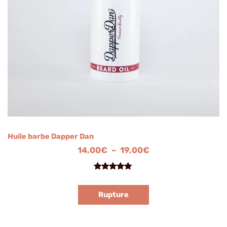
Huile barbe Dapper Dan
14,00
€
–
19,00
€
Noté
1
5.00
sur 5
Rupture
basé sur
notation
client