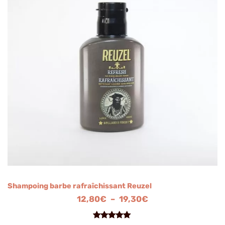
à
19,30€
Shampoing barbe rafraîchissant Reuzel
12,80
€
–
19,30
€