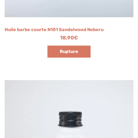
Huile barbe courte N101 Sandalwood Noberu
18,90
€
Rupture
Plage
de
prix :
14,00€
à
19,00€