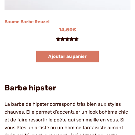
Baume Barbe Reuzel
14,50
€
Noté
2
5.00
sur 5
Ajouter au panier
basé sur
notations
client
Barbe hipster
La barbe de hipster correspond très bien aux styles
chauves. Elle permet d’accentuer un look bohème chic
et de faire ressortir le poète qui sommeille en vous. Si
vous êtes un artiste ou un homme fantaisiste aimant