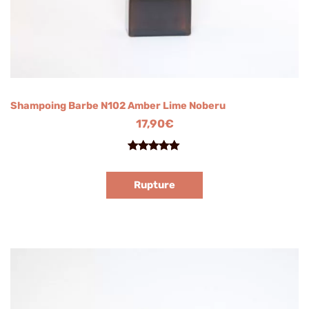
Shampoing Barbe N102 Amber Lime Noberu
17,90
€
Noté
1
5.00
sur 5
Rupture
basé sur
notation
client
Plage
de
prix :
12,80€