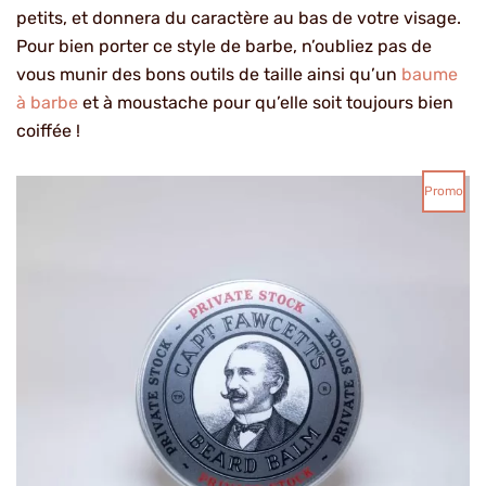
petits, et donnera du caractère au bas de votre visage.
Pour bien porter ce style de barbe, n’oubliez pas de
vous munir des bons outils de taille ainsi qu’un
baume
à barbe
et à moustache pour qu’elle soit toujours bien
coiffée !
Le
Le
Pro
Promo
prix
prix
En
initial
actuel
était :
est :
Pro
24,00€.
18,00€.